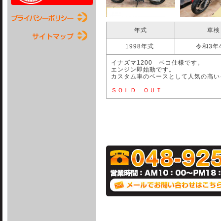
年式
車検
1998年式
令和3年
イナズマ1200 ベコ仕様です。
エンジン即始動です。
カスタム車のベースとして人気の高い
ＳＯＬＤ ＯＵＴ