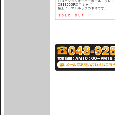
TTRエンジンオーバーホール プレ
CB1300SF流用キャブ
極上ノーマルルックの車体です。
ＳＯＬＤ ＯＵＴ