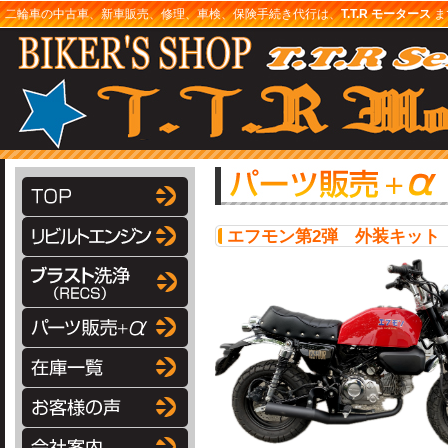
二輪車の中古車、新車販売、修理、車検、保険手続き代行は、
T.T.R モータース
まで
エフモン第2弾 外装キット